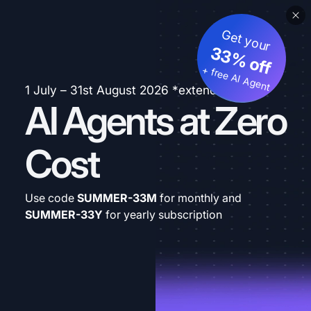
Get your
33% off
+ free AI Agent
1 July – 31st August 2026 *extended
AI Agents at Zero
Cost
Use code
SUMMER-33M
for monthly and
SUMMER-33Y
for yearly subscription