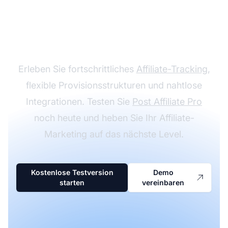
Affiliate-Programm mit
Post Affiliate Pro
Erleben Sie fortschrittliches
Affiliate-Tracking
,
flexible Provisionsstrukturen und nahtlose
Integrationen. Testen Sie
Post Affiliate Pro
noch heute und heben Sie Ihr Affiliate-
Marketing auf das nächste Level.
Kostenlose Testversion
Demo
starten
vereinbaren