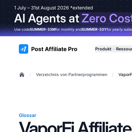
1 July – 31st August 2026 *extended
AI Agents at
Zero Cos
Use code
SUMMER-33M
for monthly and
SUMMER-33Y
for yearly subs
:site.title
Produkt
Ressou
/
/
Verzeichnis von Partnerprogrammen
VaporF
Home
Glossar
VaporFi Affiliate