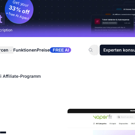
Get your
33% off
+ free AI Agent
t
cription
rcen
Funktionen
Preise
Experten konsu
FREE AI
i Affiliate-Programm
-