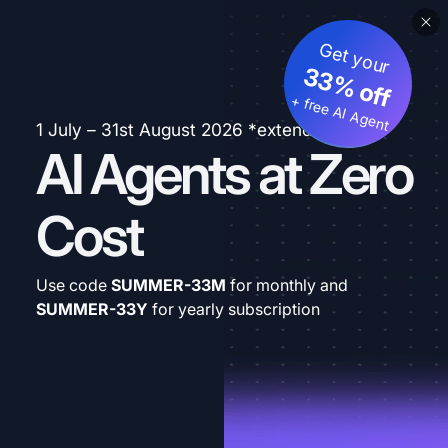
Get your
33% off
+ free AI Agent
1 July – 31st August 2026 *extended
AI Agents at Zero
Cost
Use code
SUMMER-33M
for monthly and
SUMMER-33Y
for yearly subscription