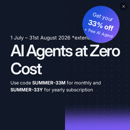
Get your
33% off
+ free AI Agent
1 July – 31st August 2026 *extended
AI Agents at Zero
Cost
Use code
SUMMER-33M
for monthly and
SUMMER-33Y
for yearly subscription