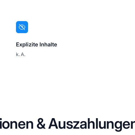
Explizite Inhalte
k. A.
sionen & Auszahlunge