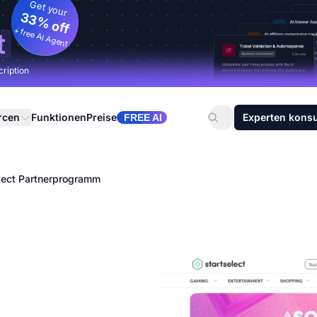
Get your
33% off
+ free AI Agent
t
cription
rcen
Funktionen
Preise
Experten konsu
FREE AI
lect Partnerprogramm