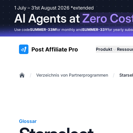
1 July – 31st August 2026 *extended
AI Agents at
Zero Cos
Use code
SUMMER-33M
for monthly and
SUMMER-33Y
for yearly subs
:site.title
Produkt
Ressou
/
/
Verzeichnis von Partnerprogrammen
Starse
Home
Glossar