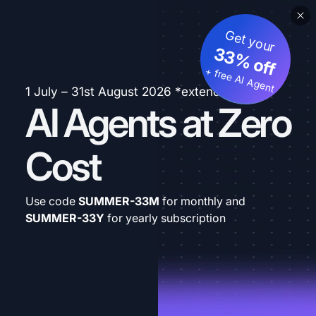
Get your
33% off
+ free AI Agent
1 July – 31st August 2026 *extended
AI Agents at Zero
Cost
Use code
SUMMER-33M
for monthly and
SUMMER-33Y
for yearly subscription