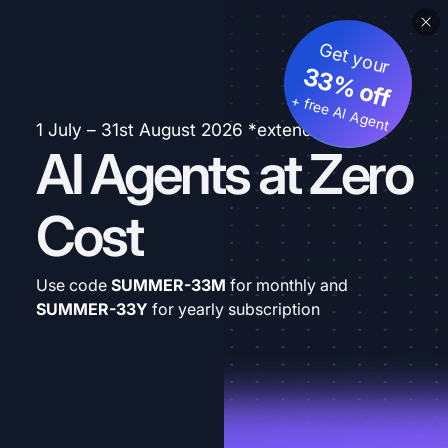
Get your
33% off
+ free AI Agent
1 July – 31st August 2026 *extended
AI Agents at Zero
Cost
Use code
SUMMER-33M
for monthly and
SUMMER-33Y
for yearly subscription