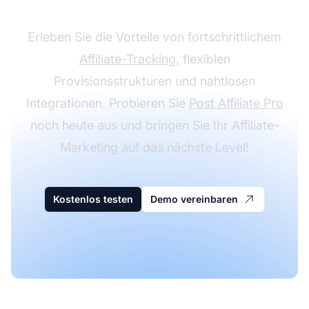
Erleben Sie die Vorteile von fortschrittlichem
Affiliate-Tracking
, flexiblen
Provisionsstrukturen und nahtlosen
Integrationen. Probieren Sie
Post Affiliate Pro
noch heute aus und bringen Sie Ihr Affiliate-
Marketing auf das nächste Level!
Kostenlos testen
Demo vereinbaren