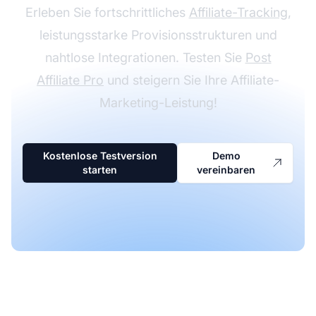
Erleben Sie fortschrittliches
Affiliate-Tracking
,
leistungsstarke Provisionsstrukturen und
nahtlose Integrationen. Testen Sie
Post
Affiliate Pro
und steigern Sie Ihre Affiliate-
Marketing-Leistung!
Kostenlose Testversion
Demo
starten
vereinbaren