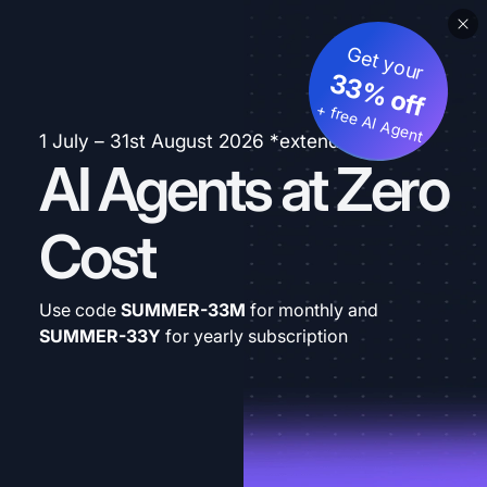
Get your
33% off
+ free AI Agent
1 July – 31st August 2026 *extended
AI Agents at Zero
Cost
Use code
SUMMER-33M
for monthly and
SUMMER-33Y
for yearly subscription