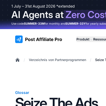
1 July – 31st August 2026 *extended
AI Agents at
Zero Cos
Use code
SUMMER-33M
for monthly and
SUMMER-33Y
for yearly subs
:site.title
Produkt
Ressou
/
/
Verzeichnis von Partnerprogrammen
Seize 
Home
Glossar
Seize The Ads