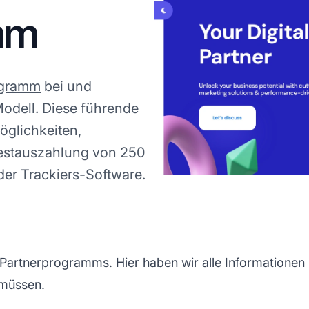
mm
ogramm
bei und
odell. Diese führende
öglichkeiten,
estauszahlung von 250
der Trackiers-Software.
artnerprogramms. Hier haben wir alle Informationen z
müssen.