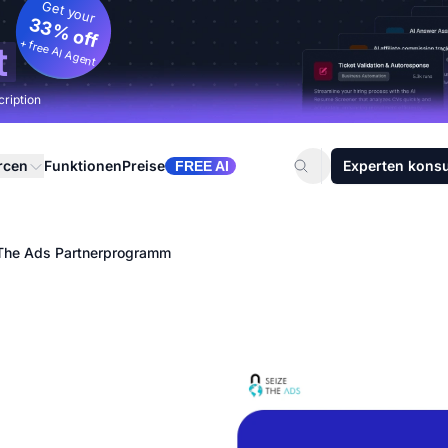
Get your
33% off
+ free AI Agent
t
cription
rcen
Funktionen
Preise
Experten konsu
FREE AI
The Ads Partnerprogramm