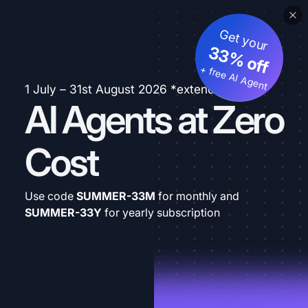
Get your
33% off
+ free AI Agent
1 July – 31st August 2026 *extended
AI Agents at Zero
Cost
Use code
SUMMER-33M
for monthly and
SUMMER-33Y
for yearly subscription