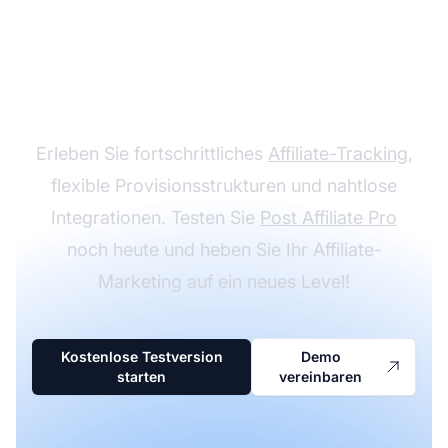
Steigern Sie Ihr
Partnerprogramm mit
Post Affiliate Pro
Erleben Sie fortschrittliches
Affiliate-Tracking
,
flexible Provisionsstrukturen und nahtlose
Integrationen. Testen Sie
Post Affiliate Pro
noch heute und heben Sie Ihr Affiliate-
Marketing auf ein neues Level!
Kostenlose Testversion
Demo
starten
vereinbaren