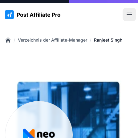
:site.title
Hau
/
/
Verzeichnis der Affiliate-Manager
Ranjeet Singh
Home