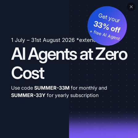
Get your
33% off
+ free AI Agent
1 July – 31st August 2026 *extended
AI Agents at Zero
Cost
Use code
SUMMER-33M
for monthly and
SUMMER-33Y
for yearly subscription