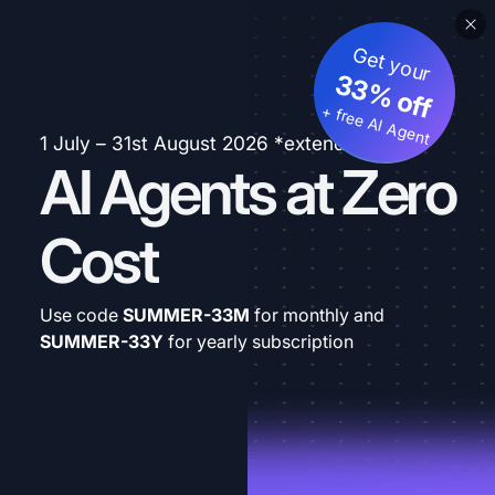
Get your
33% off
+ free AI Agent
1 July – 31st August 2026 *extended
AI Agents at Zero
Cost
Use code
SUMMER-33M
for monthly and
SUMMER-33Y
for yearly subscription