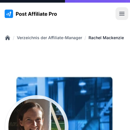
:site.title
Hau
/
/
Verzeichnis der Affiliate-Manager
Rachel Mackenzie
Home