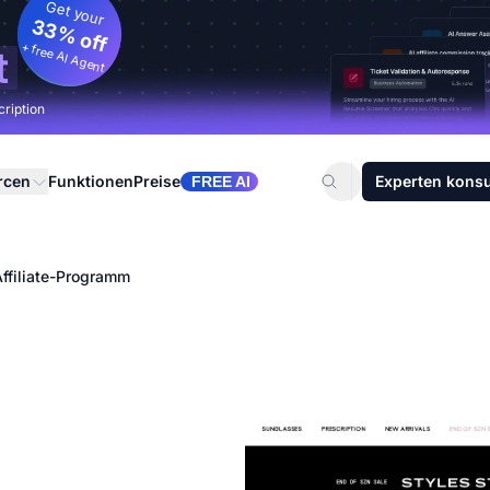
Get your
33% off
+ free AI Agent
t
cription
rcen
Funktionen
Preise
Experten konsu
FREE AI
ffiliate-Programm