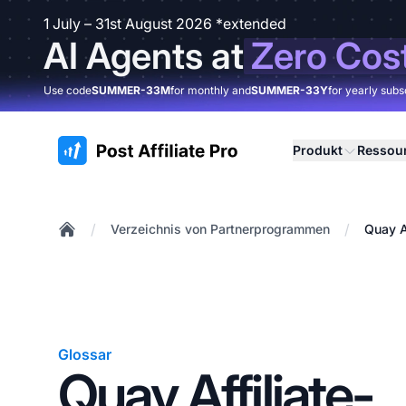
1 July – 31st August 2026 *extended
AI Agents at
Zero Cos
Use code
SUMMER-33M
for monthly and
SUMMER-33Y
for yearly subs
:site.title
Produkt
Ressou
/
/
Verzeichnis von Partnerprogrammen
Quay A
Home
Glossar
Quay Affiliate-