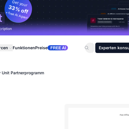
Get your
33% off
+ free AI Agent
t
cription
rcen
Funktionen
Preise
Experten konsu
FREE AI
y Unit Partnerprogramm