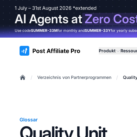
1 July – 31st August 2026 *extended
AI Agents at
Zero Cos
Use code
SUMMER-33M
for monthly and
SUMMER-33Y
for yearly subs
:site.title
Produkt
Ressou
/
/
Verzeichnis von Partnerprogrammen
Qualit
Home
Glossar
Quality Unit