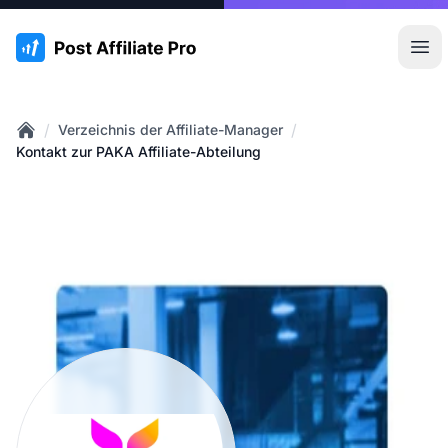
:site.title
Hau
/
/
Verzeichnis der Affiliate-Manager
Home
Kontakt zur PAKA Affiliate-Abteilung