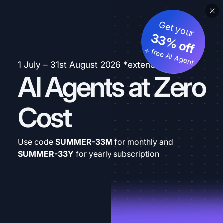
Get your
33% off
+ free AI Agent
1 July – 31st August 2026 *extended
AI Agents at Zero
Cost
Use code
SUMMER-33M
for monthly and
SUMMER-33Y
for yearly subscription