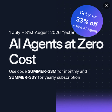
Get your
33% off
+ free AI Agent
1 July – 31st August 2026 *extended
AI Agents at Zero
Cost
Use code
SUMMER-33M
for monthly and
SUMMER-33Y
for yearly subscription