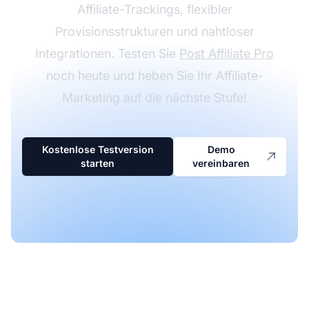
Affiliate-Trackings, flexibler
Provisionsstrukturen und nahtloser
Integrationen. Testen Sie
Post Affiliate Pro
noch heute und heben Sie Ihr Affiliate-
Marketing auf die nächste Stufe!
Kostenlose Testversion
Demo
starten
vereinbaren