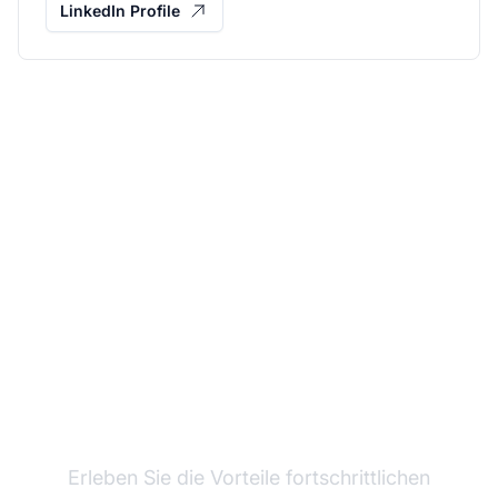
LinkedIn Profile
Wachsen Sie mit Post
Affiliate Pro
Erleben Sie die Vorteile fortschrittlichen