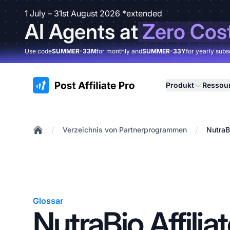
1 July – 31st August 2026 *extended
AI Agents at
Zero Cos
Use code
SUMMER-33M
for monthly and
SUMMER-33Y
for yearly subs
:site.title
Produkt
Ressou
/
/
Verzeichnis von Partnerprogrammen
NutraB
Home
Glossar
NutraBio Affilia