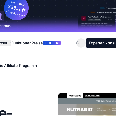
Get your
33% off
+ free AI Agent
t
cription
rcen
Funktionen
Preise
Experten konsu
FREE AI
io Affiliate-Programm
te-