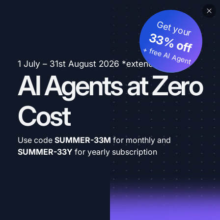
Get your
33% off
+ free AI Agent
1 July – 31st August 2026 *extended
AI Agents at Zero
Cost
Use code
SUMMER-33M
for monthly and
SUMMER-33Y
for yearly subscription