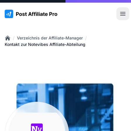
:site.title
Hau
/
/
Verzeichnis der Affiliate-Manager
Home
Kontakt zur Notevibes Affiliate-Abteilung