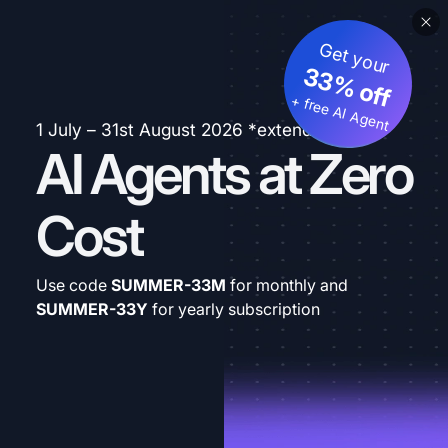
Get your
33% off
+ free AI Agent
1 July – 31st August 2026 *extended
AI Agents at Zero
Cost
Use code
SUMMER-33M
for monthly and
SUMMER-33Y
for yearly subscription