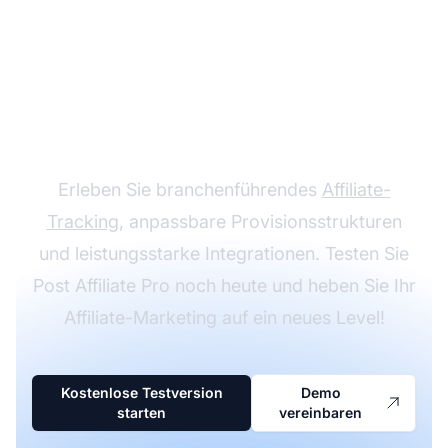
Steigern Sie Ihr
Affiliate-Programm mit
Post Affiliate Pro
Erleben Sie branchenführendes
Affiliate-
Tracking
, anpassbare Provisionsstrukturen
und leistungsstarke Integrationen. Testen Sie
Post Affiliate Pro noch heute und heben Sie Ihr
Affiliate-Marketing auf ein neues Level!
Kostenlose Testversion
Demo
starten
vereinbaren