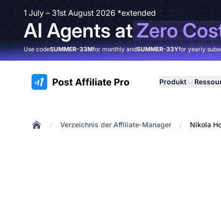
1 July – 31st August 2026 *extended
AI Agents at
Zero Cos
Use code
SUMMER-33M
for monthly and
SUMMER-33Y
for yearly subs
:site.title
Produkt
Ressou
/
/
Verzeichnis der Affiliate-Manager
Nikola Ho
Home