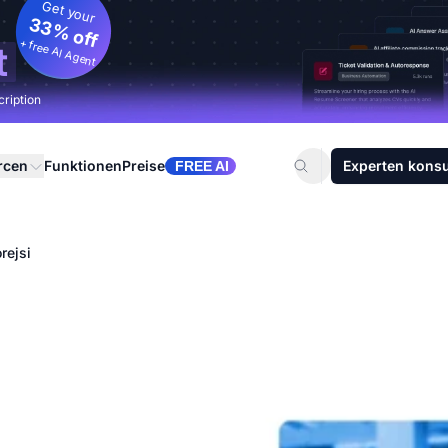
Get your
33% off
+ free AI Agent
t
cription
rcen
Funktionen
Preise
Experten konsu
FREE AI
rejsi