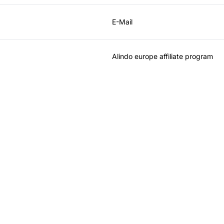
E-Mail
Alindo europe affiliate program
rktführer bei Affilia