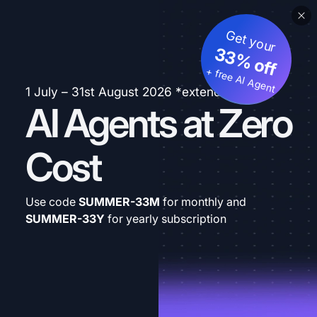
Get your
33% off
+ free AI Agent
1 July – 31st August 2026 *extended
AI Agents at Zero
Cost
Use code
SUMMER-33M
for monthly and
SUMMER-33Y
for yearly subscription