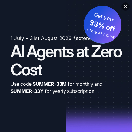
Get your
33% off
+ free AI Agent
1 July – 31st August 2026 *extended
AI Agents at Zero
Cost
Use code
SUMMER-33M
for monthly and
SUMMER-33Y
for yearly subscription