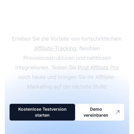
Wachsen Sie mit Post
Affiliate Pro
Erleben Sie die Vorteile von fortschrittlichem
Affiliate-Tracking
, flexiblen
Provisionsstrukturen und nahtlosen
Integrationen. Testen Sie
Post Affiliate Pro
noch heute und bringen Sie Ihr Affiliate-
Marketing auf die nächste Stufe!
Kostenlose Testversion
Demo
starten
vereinbaren