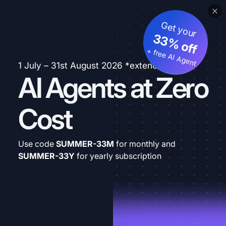
Get your
33% off
+ free AI Agent
1 July – 31st August 2026 *extended
AI Agents at Zero
Cost
Use code
SUMMER-33M
for monthly and
SUMMER-33Y
for yearly subscription