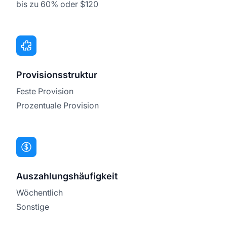
bis zu 60% oder $120
Provisionsstruktur
Feste Provision
Prozentuale Provision
Auszahlungshäufigkeit
Wöchentlich
Sonstige