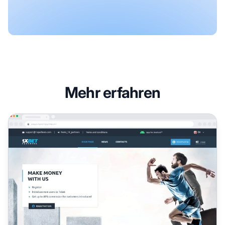
Mehr erfahren
1xBet Partners Affiliate-Programm