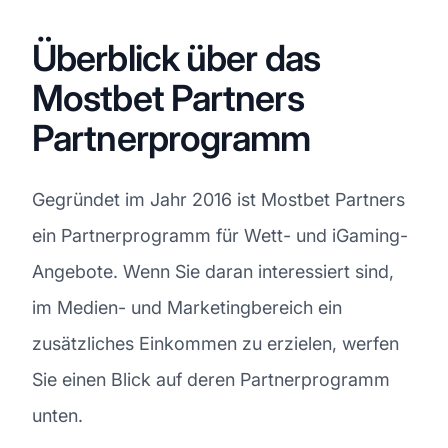
Überblick über das
Mostbet Partners
Partnerprogramm
Gegründet im Jahr 2016 ist Mostbet Partners
ein Partnerprogramm für Wett- und iGaming-
Angebote. Wenn Sie daran interessiert sind,
im Medien- und Marketingbereich ein
zusätzliches Einkommen zu erzielen, werfen
Sie einen Blick auf deren Partnerprogramm
unten.