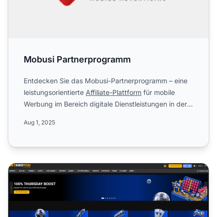
Mobusi Partnerprogramm
Entdecken Sie das Mobusi-Partnerprogramm – eine
leistungsorientierte
Affiliate-Plattform
für mobile
Werbung im Bereich digitale Dienstleistungen in der
Medien- ...
Aug 1, 2025
Betandyou Partners Partnerprogramm