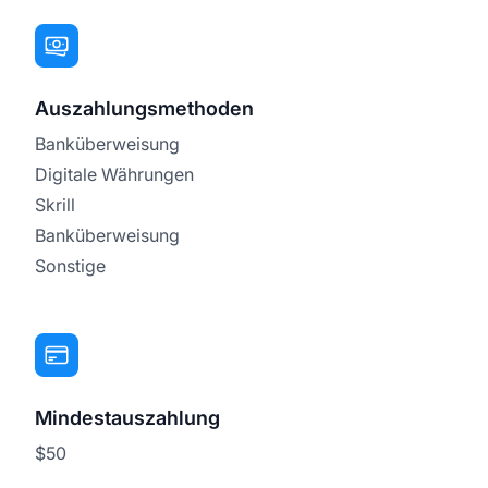
Auszahlungsmethoden
Banküberweisung
Digitale Währungen
Skrill
Banküberweisung
Sonstige
Mindestauszahlung
$50