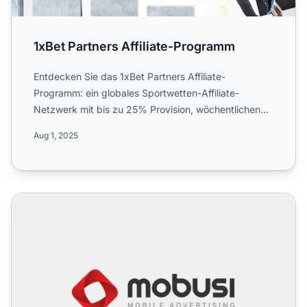
1xBet Partners Affiliate-Programm
Entdecken Sie das 1xBet Partners Affiliate-
Programm: ein globales Sportwetten-Affiliate-
Netzwerk mit bis zu 25% Provision, wöchentlichen
Auszahlungen, umfangrei...
Aug 1, 2025
Mobusi Partnerprogramm