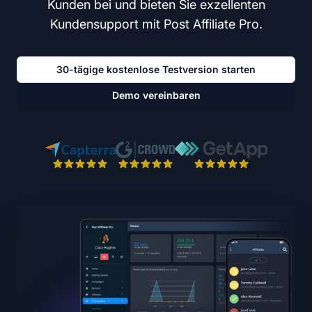
Kunden bei und bieten Sie exzellenten
Kundensupport mit Post Affiliate Pro.
30-tägige kostenlose Testversion starten
Demo vereinbaren