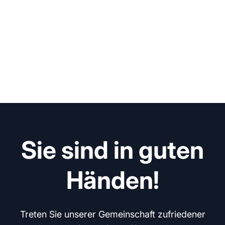
Sie sind in guten
Händen!
Treten Sie unserer Gemeinschaft zufriedener