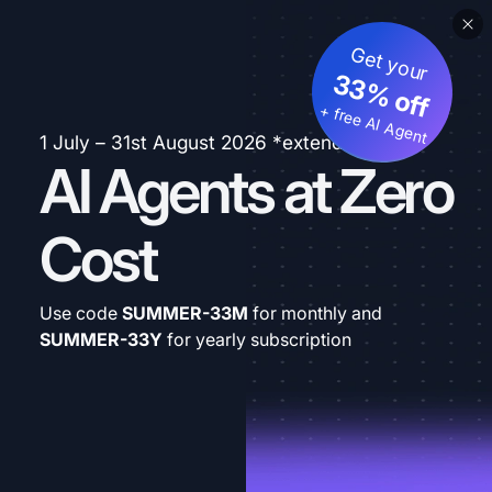
Get your
33% off
+ free AI Agent
1 July – 31st August 2026 *extended
AI Agents at Zero
Cost
Use code
SUMMER-33M
for monthly and
SUMMER-33Y
for yearly subscription