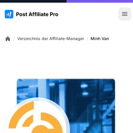
:site.title
Hau
/
/
Verzeichnis der Affiliate-Manager
Minh Van
Home