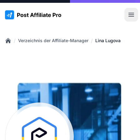
:site.title
Hau
/
/
Verzeichnis der Affiliate-Manager
Lina Lugova
Home