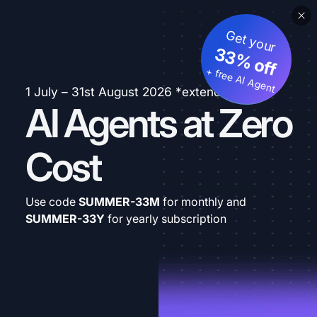
Get your
33% off
+ free AI Agent
1 July – 31st August 2026 *extended
AI Agents at Zero
Cost
Use code
SUMMER-33M
for monthly and
SUMMER-33Y
for yearly subscription