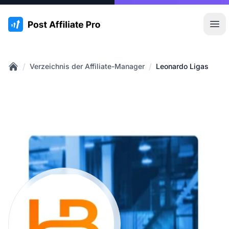
:site.title
Hau
/
/
Verzeichnis der Affiliate-Manager
Leonardo Ligas
Home