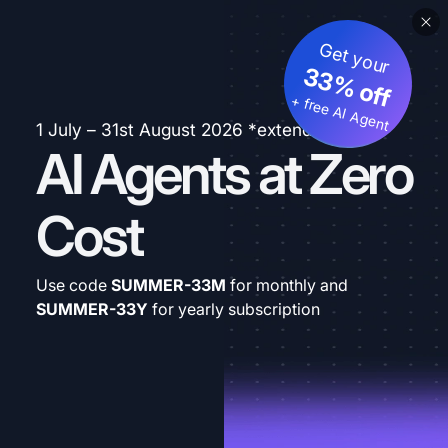
Get your
33% off
+ free AI Agent
1 July – 31st August 2026 *extended
AI Agents at Zero
Cost
Use code
SUMMER-33M
for monthly and
SUMMER-33Y
for yearly subscription