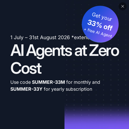
Get your
33% off
+ free AI Agent
1 July – 31st August 2026 *extended
AI Agents at Zero
Cost
Use code
SUMMER-33M
for monthly and
SUMMER-33Y
for yearly subscription