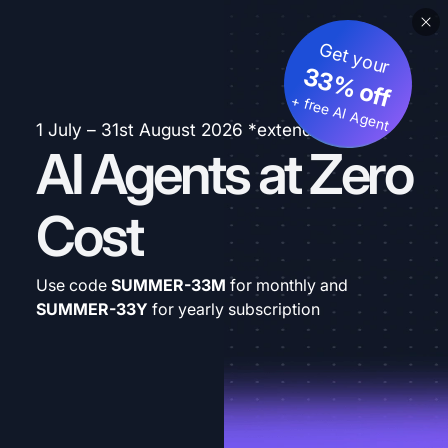
Get your
33% off
+ free AI Agent
1 July – 31st August 2026 *extended
AI Agents at Zero
Cost
Use code
SUMMER-33M
for monthly and
SUMMER-33Y
for yearly subscription