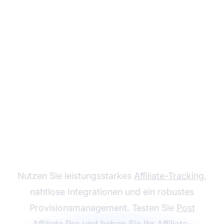
Steigern Sie Ihre
Einnahmen mit Post
Affiliate Pro
Nutzen Sie leistungsstarkes
Affiliate-Tracking
,
nahtlose Integrationen und ein robustes
Provisionsmanagement. Testen Sie
Post
Affiliate Pro
und heben Sie Ihr Affiliate-