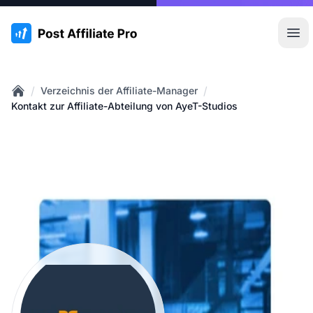
:site.title
Hau
/
/
Verzeichnis der Affiliate-Manager
Home
Kontakt zur Affiliate-Abteilung von AyeT-Studios