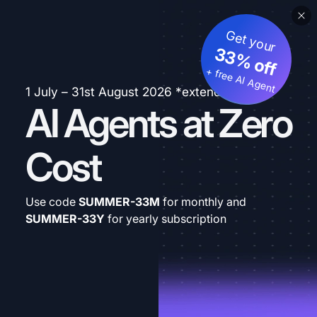
Get your
33% off
+ free AI Agent
1 July – 31st August 2026 *extended
AI Agents at Zero
Cost
Use code
SUMMER-33M
for monthly and
SUMMER-33Y
for yearly subscription