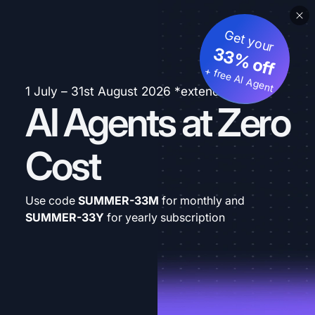
Get your
33% off
+ free AI Agent
1 July – 31st August 2026 *extended
AI Agents at Zero
Cost
Use code
SUMMER-33M
for monthly and
SUMMER-33Y
for yearly subscription