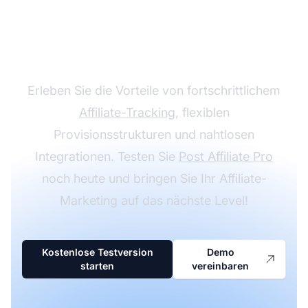
Affiliate-Programm mit
Post Affiliate Pro
Erleben Sie die Vorteile von fortschrittlichem
Affiliate-Tracking
, flexiblen
Provisionsstrukturen und nahtlosen
Integrationen. Testen Sie
Post Affiliate Pro
noch heute und bringen Sie Ihr Affiliate-
Marketing auf das nächste Level!
Kostenlose Testversion
Demo
starten
vereinbaren