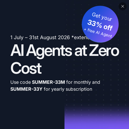
Get your
33% off
+ free AI Agent
1 July – 31st August 2026 *extended
AI Agents at Zero
Cost
Use code
SUMMER-33M
for monthly and
SUMMER-33Y
for yearly subscription