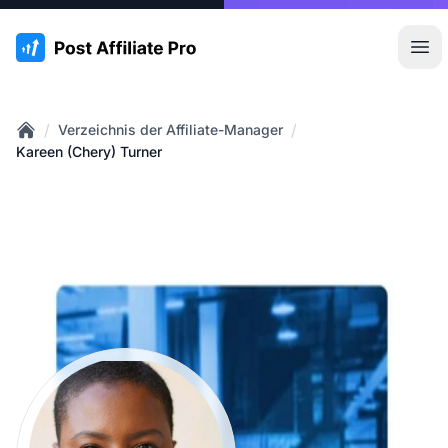
:site.title
Hau
/
/
Verzeichnis der Affiliate-Manager
Home
Kareen (Chery) Turner