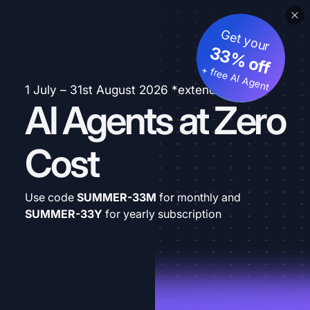
Get your
33% off
+ free AI Agent
1 July – 31st August 2026 *extended
AI Agents at Zero
Cost
Use code
SUMMER-33M
for monthly and
SUMMER-33Y
for yearly subscription