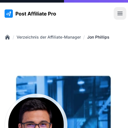
:site.title
Hau
/
/
Verzeichnis der Affiliate-Manager
Jon Phillips
Home