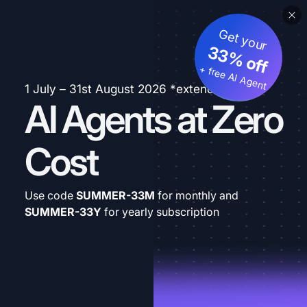
Get your
33% off
+ free AI Agent
1 July – 31st August 2026 *extended
AI Agents at Zero
Cost
Use code
SUMMER-33M
for monthly and
SUMMER-33Y
for yearly subscription