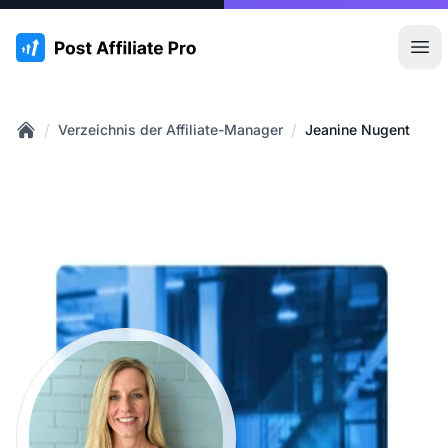
:site.title
Hau
/
/
Verzeichnis der Affiliate-Manager
Jeanine Nugent
Home