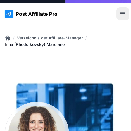
:site.title
Hau
/
/
Verzeichnis der Affiliate-Manager
Home
Irina (Khodorkovsky) Marciano