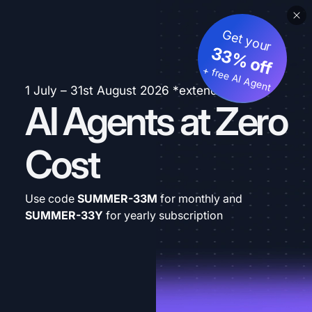
Get your
33% off
+ free AI Agent
1 July – 31st August 2026 *extended
AI Agents at Zero
Cost
Use code
SUMMER-33M
for monthly and
SUMMER-33Y
for yearly subscription