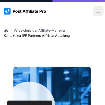
:site.title
Hau
/
/
Verzeichnis der Affiliate-Manager
Home
Kontakt zur IFF Partners Affiliate-Abteilung