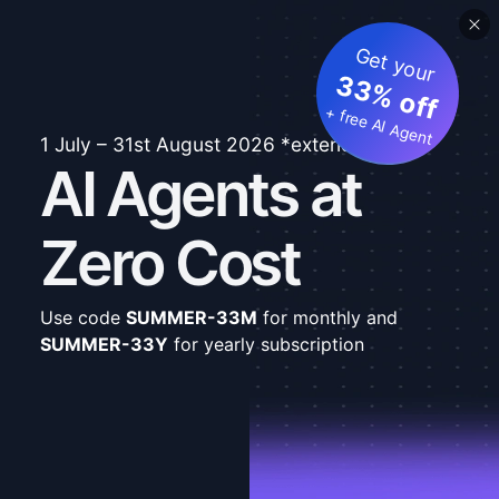
Get your
33% off
+ free AI Agent
1 July – 31st August 2026 *extended
AI Agents at
Zero Cost
Use code
SUMMER-33M
for monthly and
SUMMER-33Y
for yearly subscription