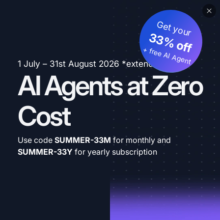
Get your
33% off
+ free AI Agent
1 July – 31st August 2026 *extended
AI Agents at Zero
Cost
Use code
SUMMER-33M
for monthly and
SUMMER-33Y
for yearly subscription