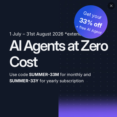
Get your
33% off
+ free AI Agent
1 July – 31st August 2026 *extended
AI Agents at Zero
Cost
Use code
SUMMER-33M
for monthly and
SUMMER-33Y
for yearly subscription