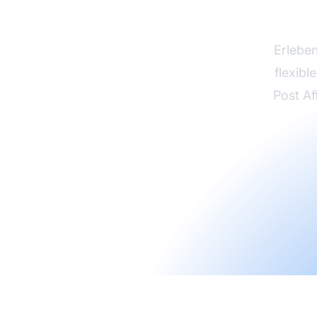
Pr
Erleben
flexibl
Post Af