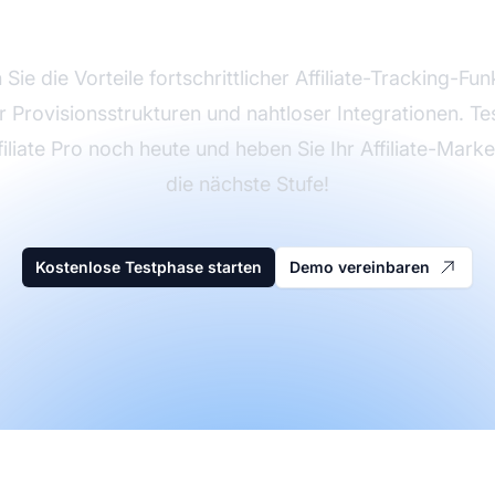
o Ihr Affiliate-Progr
 Sie die Vorteile fortschrittlicher Affiliate-Tracking-Fun
er Provisionsstrukturen und nahtloser Integrationen. Te
filiate Pro noch heute und heben Sie Ihr Affiliate-Marke
die nächste Stufe!
Kostenlose Testphase starten
Demo vereinbaren