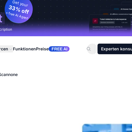
Get your
33% off
+ free AI Agent
t
cription
rcen
Funktionen
Preise
Experten konsu
FREE AI
Scannone