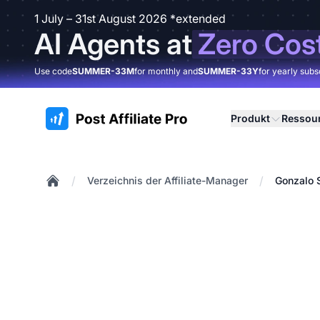
1 July – 31st August 2026 *extended
AI Agents at
Zero Cos
Use code
SUMMER-33M
for monthly and
SUMMER-33Y
for yearly subs
:site.title
Produkt
Ressou
/
/
Verzeichnis der Affiliate-Manager
Gonzalo 
Home