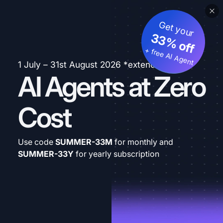
Get your
33% off
+ free AI Agent
1 July – 31st August 2026 *extended
AI Agents at Zero
Cost
Use code
SUMMER-33M
for monthly and
SUMMER-33Y
for yearly subscription