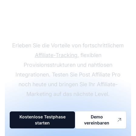
Wachsen Sie mit Post
Affiliate Pro
Erleben Sie die Vorteile von fortschrittlichem
Affiliate-Tracking
, flexiblen
Provisionsstrukturen und nahtlosen
Integrationen. Testen Sie Post Affiliate Pro
noch heute und bringen Sie Ihr Affiliate-
Marketing auf das nächste Level.
Kostenlose Testphase
Demo
starten
vereinbaren