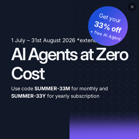
Get your
33% off
+ free AI Agent
1 July – 31st August 2026 *extended
AI Agents at Zero
Cost
Use code
SUMMER-33M
for monthly and
SUMMER-33Y
for yearly subscription