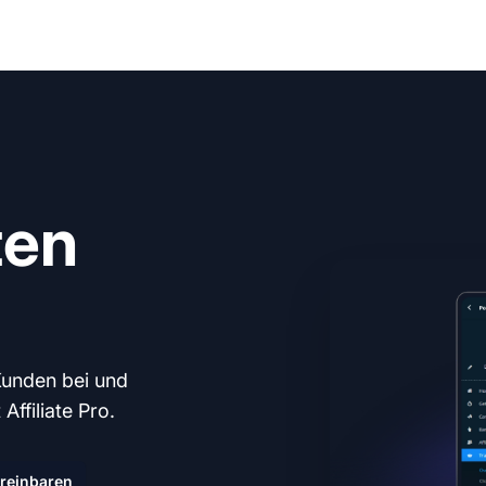
ten
Kunden bei und
ffiliate Pro.
reinbaren