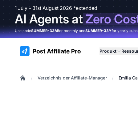
1 July – 31st August 2026 *extended
AI Agents at
Zero Cos
Use code
SUMMER-33M
for monthly and
SUMMER-33Y
for yearly subs
:site.title
Produkt
Ressou
/
/
Verzeichnis der Affiliate-Manager
Emilia Ca
Home