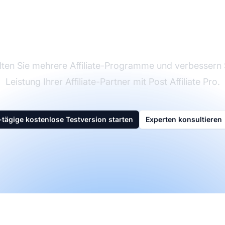
rktführer bei Affilia
Software
ten Sie mehrere Affiliate-Programme und verbessern 
Leistung Ihrer Affiliate-Partner mit Post Affiliate Pro.
-tägige kostenlose Testversion starten
Experten konsultieren