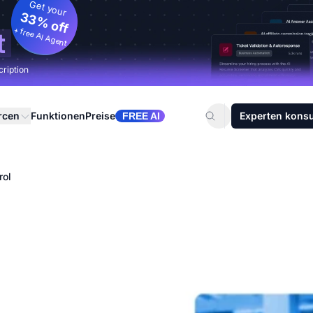
Get your
33% off
+ free AI Agent
t
cription
rcen
Funktionen
Preise
Experten konsu
FREE AI
rol