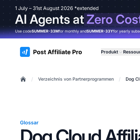
1 July – 31st August 2026 *extended
AI Agents at
Zero Cos
Use code
SUMMER-33M
for monthly and
SUMMER-33Y
for yearly subs
:site.title
Produkt
Ressou
/
/
Verzeichnis von Partnerprogrammen
Dog Cl
Home
Glossar
Dog Cloud Affili