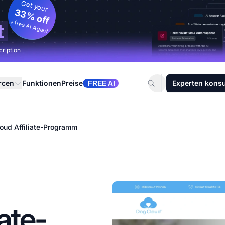
Get your
33% off
+ free AI Agent
t
cription
rcen
Funktionen
Preise
Experten konsu
FREE AI
oud Affiliate-Programm
ate-