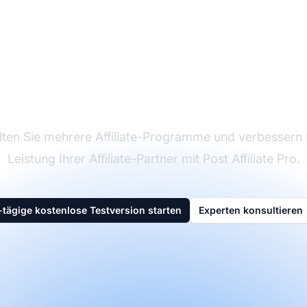
rktführer bei Affilia
Software
ten Sie mehrere Affiliate-Programme und verbessern 
Leistung Ihrer Affiliate-Partner mit Post Affiliate Pro.
-tägige kostenlose Testversion starten
Experten konsultieren