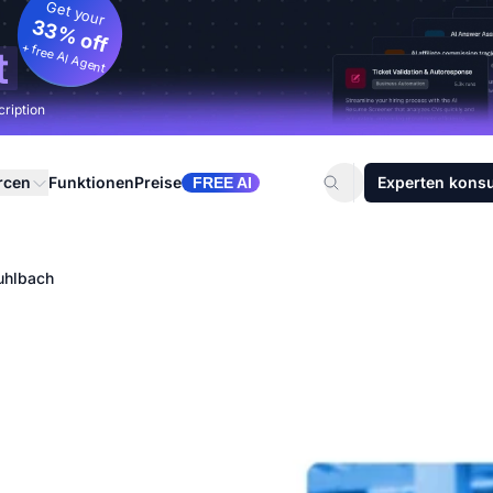
Get your
33% off
+ free AI Agent
t
cription
rcen
Funktionen
Preise
Experten konsu
FREE AI
uhlbach