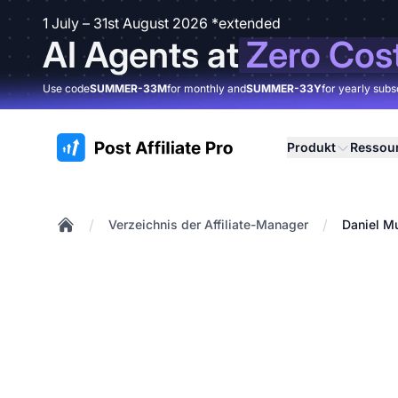
1 July – 31st August 2026 *extended
AI Agents at
Zero Cos
Use code
SUMMER-33M
for monthly and
SUMMER-33Y
for yearly subs
:site.title
Produkt
Ressou
/
/
Verzeichnis der Affiliate-Manager
Daniel M
Home