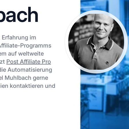
bach
t Erfahrung im
Affiliate-Programms
lem auf weltweite
tzt
Post Affiliate Pro
 die Automatisierung
iel Muhlbach gerne
dien kontaktieren und