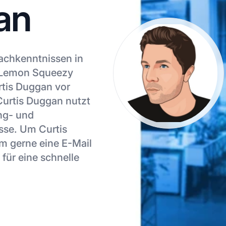
an
Fachkenntnissen in
 Lemon Squeezy
rtis Duggan vor
 Curtis Duggan nutzt
ing- und
esse. Um Curtis
m gerne eine E-Mail
für eine schnelle