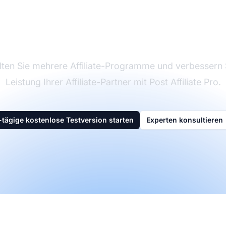
rktführer bei Affilia
Software
ten Sie mehrere Affiliate-Programme und verbessern 
Leistung Ihrer Affiliate-Partner mit Post Affiliate Pro.
-tägige kostenlose Testversion starten
Experten konsultieren