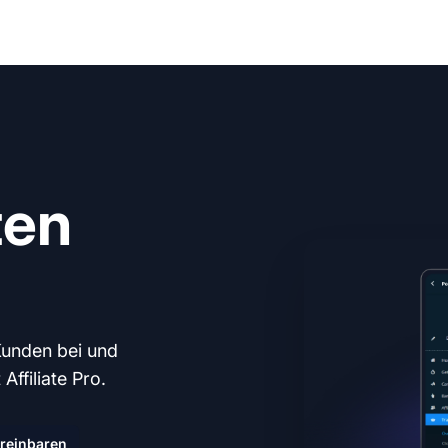
ten
Kunden bei und
ffiliate Pro.
reinbaren