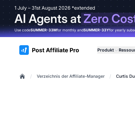
1 July – 31st August 2026 *extended
AI Agents at
Zero Cos
Use code
SUMMER-33M
for monthly and
SUMMER-33Y
for yearly subs
:site.title
Produkt
Ressou
/
/
Verzeichnis der Affiliate-Manager
Curtis D
Home