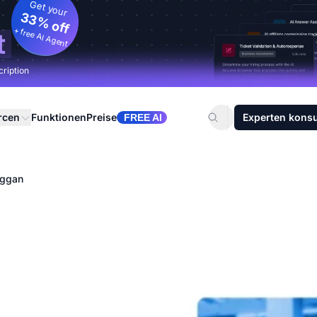
Get your
33% off
+ free AI Agent
t
cription
rcen
Funktionen
Preise
Experten konsu
FREE AI
uggan