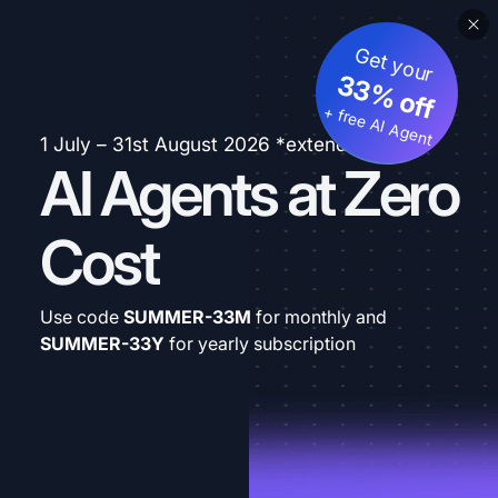
Get your
33% off
+ free AI Agent
1 July – 31st August 2026 *extended
AI Agents at Zero
Cost
Use code
SUMMER-33M
for monthly and
SUMMER-33Y
for yearly subscription