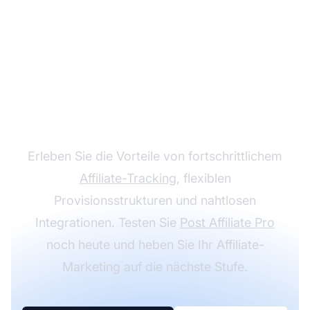
Wachsen Sie mit Post
Affiliate Pro in Ihrem
Partnerprogramm
Erleben Sie die Vorteile von fortschrittlichem
Affiliate-Tracking
, flexiblen
Provisionsstrukturen und nahtlosen
Integrationen. Testen Sie
Post Affiliate Pro
noch heute und heben Sie Ihr Affiliate-
Marketing auf die nächste Stufe.