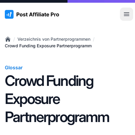
:site.title
Hau
/
/
Verzeichnis von Partnerprogrammen
Home
Crowd Funding Exposure Partnerprogramm
Glossar
Crowd Funding
Exposure
Partnerprogramm