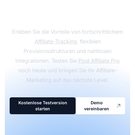
Wachsen Sie mit Post
Affiliate Pro
Erleben Sie die Vorteile von fortschrittlichem
Affiliate-Tracking
, flexiblen
Provisionsstrukturen und nahtlosen
Integrationen. Testen Sie
Post Affiliate Pro
noch heute und bringen Sie Ihr Affiliate-
Marketing auf das nächste Level.
Kostenlose Testversion
Demo
starten
vereinbaren