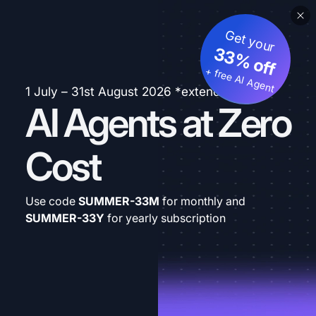
Get your
33% off
+ free AI Agent
1 July – 31st August 2026 *extended
AI Agents at Zero
Cost
Use code
SUMMER-33M
for monthly and
SUMMER-33Y
for yearly subscription