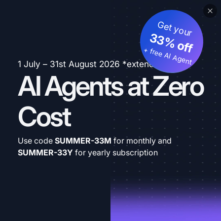
Get your
33% off
+ free AI Agent
1 July – 31st August 2026 *extended
AI Agents at Zero
Cost
Use code
SUMMER-33M
for monthly and
SUMMER-33Y
for yearly subscription