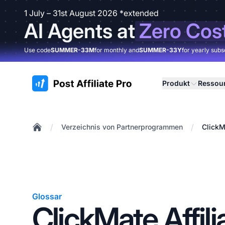
1 July – 31st August 2026 *extended
AI Agents at
Zero Cos
Use code
SUMMER-33M
for monthly and
SUMMER-33Y
for yearly subs
:site.title
Produkt
Ressou
/
/
Verzeichnis von Partnerprogrammen
ClickM
Home
Glossar
ClickMate Affili