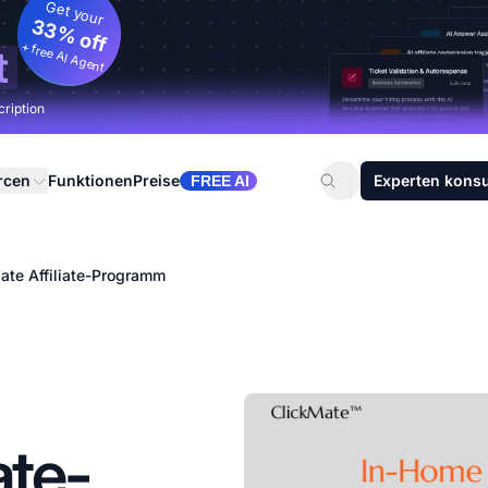
Get your
33% off
+ free AI Agent
t
cription
rcen
Funktionen
Preise
Experten konsu
FREE AI
ate Affiliate-Programm
ate-