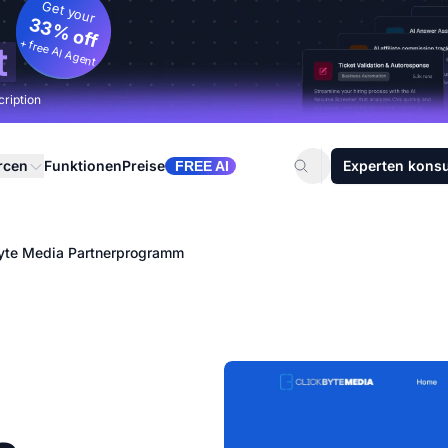
Get your
33% off
+ free AI Agent
t
cription
rcen
Funktionen
Preise
Experten konsu
FREE AI
yte Media Partnerprogramm