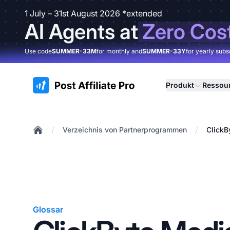
1 July – 31st August 2026 *extended
AI Agents at
Zero Cos
Use code
SUMMER-33M
for monthly and
SUMMER-33Y
for yearly subs
:site.title
Produkt
Ressou
/
/
Verzeichnis von Partnerprogrammen
ClickB
Home
Glossar